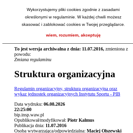
Przejdź do menu głównego
Wykorzystujemy pliki cookies zgodnie z zasadami
Przejdź do menu dolnego
określonymi w regulaminie. W każdej chwili możesz
Przejdź do mapy strony
Przejdź do wyszukiwarki
skasować i zablokować cookies w Twojej przeglądarce.
Przejdź do treści
wiem, rozumiem, akceptuję
To jest wersja archiwalna z dnia: 11.07.2016,
zmieniona z
powodu:
Zmiana regulaminu
Struktura organizacyjna
Regulamin organizacyjny, struktura organizacyjna oraz
wykaz jednostek organizacyjnych Instytutu Sportu - PIB
Data wydruku:
06.08.2026
22:25:00
bip.insp.waw.pl
Opublikował/modyfikował:
Piotr Kalmus
Publikacja dnia:
11.07.2016
Osoba wytwarzająca/odpowiedzialna:
Maciej Olszewski