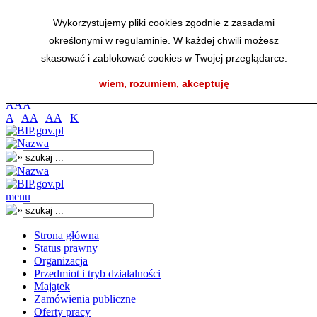
Przejdź do menu głównego
Wykorzystujemy pliki cookies zgodnie z zasadami
Przejdź do menu dolnego
określonymi w regulaminie. W każdej chwili możesz
Przejdź do mapy strony
Przejdź do wyszukiwarki
skasować i zablokować cookies w Twojej przeglądarce.
Przejdź do treści
wiem, rozumiem, akceptuję
K
A
A
A
A
AA
AA
K
menu
Strona główna
Status prawny
Organizacja
Przedmiot i tryb działalności
Majątek
Zamówienia publiczne
Oferty pracy