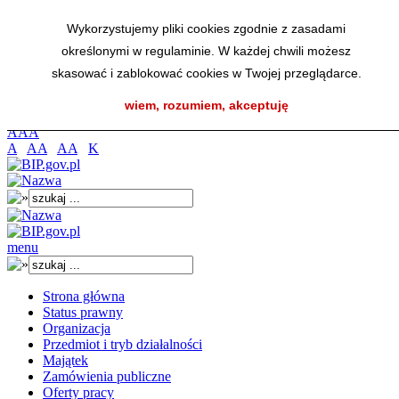
Przejdź do menu głównego
Wykorzystujemy pliki cookies zgodnie z zasadami
Przejdź do menu dolnego
określonymi w regulaminie. W każdej chwili możesz
Przejdź do mapy strony
Przejdź do wyszukiwarki
skasować i zablokować cookies w Twojej przeglądarce.
Przejdź do treści
wiem, rozumiem, akceptuję
K
A
A
A
A
AA
AA
K
menu
Strona główna
Status prawny
Organizacja
Przedmiot i tryb działalności
Majątek
Zamówienia publiczne
Oferty pracy