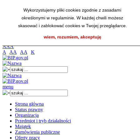
Przejdź do menu głównego
Wykorzystujemy pliki cookies zgodnie z zasadami
Przejdź do menu dolnego
określonymi w regulaminie. W każdej chwili możesz
Przejdź do mapy strony
Przejdź do wyszukiwarki
skasować i zablokować cookies w Twojej przeglądarce.
Przejdź do treści
wiem, rozumiem, akceptuję
K
A
A
A
A
AA
AA
K
menu
Strona główna
Status prawny
Organizacja
Przedmiot i tryb działalności
Majątek
Zamówienia publiczne
Oferty pracy