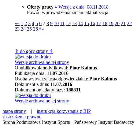
Oferty pracy
» Wersja z dnia: 08.11.2018
Powód wprowadzenia zmian: aktualizacja
««
1
2
3
4
5
6
7
8
9
10
11
12
13
14
15
16
17
18
19
20
21
22
23
24
25
26
»»
⇑ do góry strony ⇑
Wersje archiwalne tej strony
Opublikował/modyfikował:
Piotr Kalmus
Publikacja dnia:
11.07.2016
Osoba wytwarzająca/odpowiedzialna:
Piotr Kalmus
Dokument z dnia:
11.07.2016
Dokument oglądany razy:
188831
Wersje archiwalne tej strony
mapa strony
|
instrukcja korzystania z BIP
zastrzeżenia prawne
Strona Podmiotowa Instytut Sportu - Państwowy Instytut Badawczy