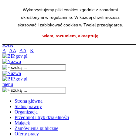
Przejdź do menu głównego
Wykorzystujemy pliki cookies zgodnie z zasadami
Przejdź do menu dolnego
określonymi w regulaminie. W każdej chwili możesz
Przejdź do mapy strony
Przejdź do wyszukiwarki
skasować i zablokować cookies w Twojej przeglądarce.
Przejdź do treści
wiem, rozumiem, akceptuję
K
A
A
A
A
AA
AA
K
menu
Strona główna
Status prawny
Organizacja
Przedmiot i tryb działalności
Majątek
Zamówienia publiczne
Oferty pracy