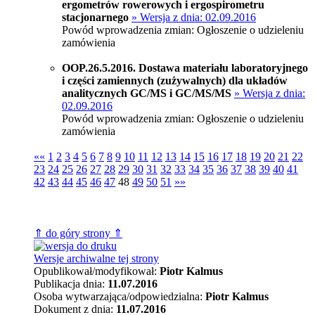
ergometrów rowerowych i ergospirometru
stacjonarnego
» Wersja z dnia: 02.09.2016
Powód wprowadzenia zmian: Ogłoszenie o udzieleniu
zamówienia
OOP.26.5.2016. Dostawa materiału laboratoryjnego
i części zamiennych (zużywalnych) dla układów
analitycznych GC/MS i GC/MS/MS
» Wersja z dnia:
02.09.2016
Powód wprowadzenia zmian: Ogłoszenie o udzieleniu
zamówienia
««
1
2
3
4
5
6
7
8
9
10
11
12
13
14
15
16
17
18
19
20
21
22
23
24
25
26
27
28
29
30
31
32
33
34
35
36
37
38
39
40
41
42
43
44
45
46
47
48
49
50
51
»»
⇑ do góry strony ⇑
Wersje archiwalne tej strony
Opublikował/modyfikował:
Piotr Kalmus
Publikacja dnia:
11.07.2016
Osoba wytwarzająca/odpowiedzialna:
Piotr Kalmus
Dokument z dnia:
11.07.2016