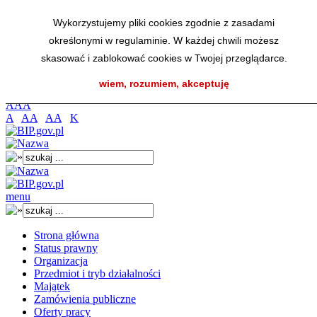
Przejdź do menu głównego
Wykorzystujemy pliki cookies zgodnie z zasadami
Przejdź do menu dolnego
określonymi w regulaminie. W każdej chwili możesz
Przejdź do mapy strony
Przejdź do wyszukiwarki
skasować i zablokować cookies w Twojej przeglądarce.
Przejdź do treści
wiem, rozumiem, akceptuję
K
A
A
A
A
AA
AA
K
menu
Strona główna
Status prawny
Organizacja
Przedmiot i tryb działalności
Majątek
Zamówienia publiczne
Oferty pracy