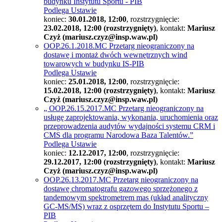
budynku Instytutu Sportu - PIB
Podlega Ustawie
koniec:
30.01.2018, 12:00
, rozstrzygnięcie:
23.02.2018, 12:00 (rozstrzygnięty)
, kontakt:
Mariusz
Czyż (mariusz.czyz@insp.waw.pl)
OOP.26.1.2018.MC Przetarg nieograniczony na
dostawę i montaż dwóch wewnętrznych wind
towarowych w budynku IS-PIB
Podlega Ustawie
koniec:
25.01.2018, 12:00
, rozstrzygnięcie:
15.02.2018, 12:00 (rozstrzygnięty)
, kontakt:
Mariusz
Czyż (mariusz.czyz@insp.waw.pl)
„ OOP.26.15.2017.MC Przetarg nieograniczony na
usługę zaprojektowania, wykonania, uruchomienia oraz
przeprowadzenia audytów wydajności systemu CRM i
CMS dla programu Narodowa Baza Talentów.”
Podlega Ustawie
koniec:
12.12.2017, 12:00
, rozstrzygnięcie:
29.12.2017, 12:00 (rozstrzygnięty)
, kontakt:
Mariusz
Czyż (mariusz.czyz@insp.waw.pl)
OOP.26.13.2017.MC Przetarg nieograniczony na
dostawę chromatografu gazowego sprzężonego z
tandemowym spektrometrem mas (układ analityczny
GC-MS/MS) wraz z osprzętem do Instytutu Sportu –
PIB