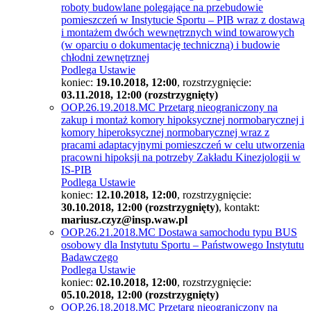
roboty budowlane polegające na przebudowie
pomieszczeń w Instytucie Sportu – PIB wraz z dostawą
i montażem dwóch wewnętrznych wind towarowych
(w oparciu o dokumentację techniczną) i budowie
chłodni zewnętrznej
Podlega Ustawie
koniec:
19.10.2018, 12:00
, rozstrzygnięcie:
03.11.2018, 12:00 (rozstrzygnięty)
OOP.26.19.2018.MC Przetarg nieograniczony na
zakup i montaż komory hipoksycznej normobarycznej i
komory hiperoksycznej normobarycznej wraz z
pracami adaptacyjnymi pomieszczeń w celu utworzenia
pracowni hipoksji na potrzeby Zakładu Kinezjologii w
IS-PIB
Podlega Ustawie
koniec:
12.10.2018, 12:00
, rozstrzygnięcie:
30.10.2018, 12:00 (rozstrzygnięty)
, kontakt:
mariusz.czyz@insp.waw.pl
OOP.26.21.2018.MC Dostawa samochodu typu BUS
osobowy dla Instytutu Sportu – Państwowego Instytutu
Badawczego
Podlega Ustawie
koniec:
02.10.2018, 12:00
, rozstrzygnięcie:
05.10.2018, 12:00 (rozstrzygnięty)
OOP.26.18.2018.MC Przetarg nieograniczony na