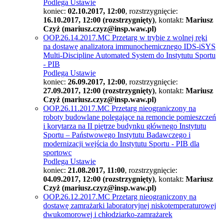
Podlega Ustawie
koniec:
02.10.2017, 12:00
, rozstrzygnięcie:
16.10.2017, 12:00 (rozstrzygnięty)
, kontakt:
Mariusz
Czyż (mariusz.czyz@insp.waw.pl)
OOP.26.14.2017.MC Przetarg w trybie z wolnej ręki
na dostawę analizatora immunochemicznego IDS-iSYS
Multi-Discipline Automated System do Instytutu Sportu
- PIB
Podlega Ustawie
koniec:
26.09.2017, 12:00
, rozstrzygnięcie:
27.09.2017, 12:00 (rozstrzygnięty)
, kontakt:
Mariusz
Czyż (mariusz.czyz@insp.waw.pl)
OOP.26.11.2017.MC Przetarg nieograniczony na
roboty budowlane polegające na remoncie pomieszczeń
i korytarza na II piętrze budynku głównego Instytutu
Sportu – Państwowego Instytutu Badawczego i
modernizacji wejścia do Instytutu Sportu - PIB dla
sportowc
Podlega Ustawie
koniec:
21.08.2017, 11:00
, rozstrzygnięcie:
04.09.2017, 12:00 (rozstrzygnięty)
, kontakt:
Mariusz
Czyż (mariusz.czyz@insp.waw.pl)
OOP.26.12.2017.MC Przetarg nieograniczony na
dostawę zamrażarki laboratoryjnej niskotemperaturowej
dwukomorowej i chłodziarko-zamrażarek