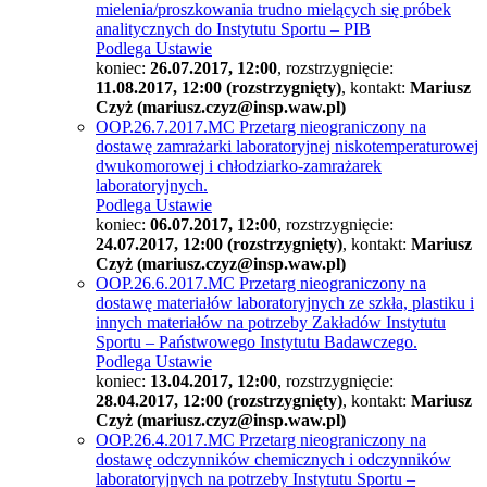
mielenia/proszkowania trudno mielących się próbek
analitycznych do Instytutu Sportu – PIB
Podlega Ustawie
koniec:
26.07.2017, 12:00
, rozstrzygnięcie:
11.08.2017, 12:00 (rozstrzygnięty)
, kontakt:
Mariusz
Czyż (mariusz.czyz@insp.waw.pl)
OOP.26.7.2017.MC Przetarg nieograniczony na
dostawę zamrażarki laboratoryjnej niskotemperaturowej
dwukomorowej i chłodziarko-zamrażarek
laboratoryjnych.
Podlega Ustawie
koniec:
06.07.2017, 12:00
, rozstrzygnięcie:
24.07.2017, 12:00 (rozstrzygnięty)
, kontakt:
Mariusz
Czyż (mariusz.czyz@insp.waw.pl)
OOP.26.6.2017.MC Przetarg nieograniczony na
dostawę materiałów laboratoryjnych ze szkła, plastiku i
innych materiałów na potrzeby Zakładów Instytutu
Sportu – Państwowego Instytutu Badawczego.
Podlega Ustawie
koniec:
13.04.2017, 12:00
, rozstrzygnięcie:
28.04.2017, 12:00 (rozstrzygnięty)
, kontakt:
Mariusz
Czyż (mariusz.czyz@insp.waw.pl)
OOP.26.4.2017.MC Przetarg nieograniczony na
dostawę odczynników chemicznych i odczynników
laboratoryjnych na potrzeby Instytutu Sportu –