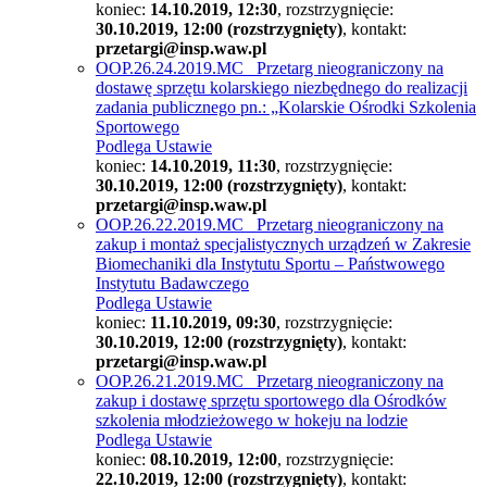
koniec:
14.10.2019, 12:30
, rozstrzygnięcie:
30.10.2019, 12:00 (rozstrzygnięty)
, kontakt:
przetargi@insp.waw.pl
OOP.26.24.2019.MC Przetarg nieograniczony na
dostawę sprzętu kolarskiego niezbędnego do realizacji
zadania publicznego pn.: „Kolarskie Ośrodki Szkolenia
Sportowego
Podlega Ustawie
koniec:
14.10.2019, 11:30
, rozstrzygnięcie:
30.10.2019, 12:00 (rozstrzygnięty)
, kontakt:
przetargi@insp.waw.pl
OOP.26.22.2019.MC Przetarg nieograniczony na
zakup i montaż specjalistycznych urządzeń w Zakresie
Biomechaniki dla Instytutu Sportu – Państwowego
Instytutu Badawczego
Podlega Ustawie
koniec:
11.10.2019, 09:30
, rozstrzygnięcie:
30.10.2019, 12:00 (rozstrzygnięty)
, kontakt:
przetargi@insp.waw.pl
OOP.26.21.2019.MC Przetarg nieograniczony na
zakup i dostawę sprzętu sportowego dla Ośrodków
szkolenia młodzieżowego w hokeju na lodzie
Podlega Ustawie
koniec:
08.10.2019, 12:00
, rozstrzygnięcie:
22.10.2019, 12:00 (rozstrzygnięty)
, kontakt: