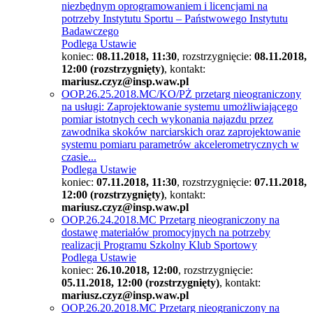
niezbędnym oprogramowaniem i licencjami na
potrzeby Instytutu Sportu – Państwowego Instytutu
Badawczego
Podlega Ustawie
koniec:
08.11.2018, 11:30
, rozstrzygnięcie:
08.11.2018,
12:00 (rozstrzygnięty)
, kontakt:
mariusz.czyz@insp.waw.pl
OOP.26.25.2018.MC/KO/PŻ przetarg nieograniczony
na usługi: Zaprojektowanie systemu umożliwiającego
pomiar istotnych cech wykonania najazdu przez
zawodnika skoków narciarskich oraz zaprojektowanie
systemu pomiaru parametrów akcelerometrycznych w
czasie...
Podlega Ustawie
koniec:
07.11.2018, 11:30
, rozstrzygnięcie:
07.11.2018,
12:00 (rozstrzygnięty)
, kontakt:
mariusz.czyz@insp.waw.pl
OOP.26.24.2018.MC Przetarg nieograniczony na
dostawę materiałów promocyjnych na potrzeby
realizacji Programu Szkolny Klub Sportowy
Podlega Ustawie
koniec:
26.10.2018, 12:00
, rozstrzygnięcie:
05.11.2018, 12:00 (rozstrzygnięty)
, kontakt:
mariusz.czyz@insp.waw.pl
OOP.26.20.2018.MC Przetarg nieograniczony na