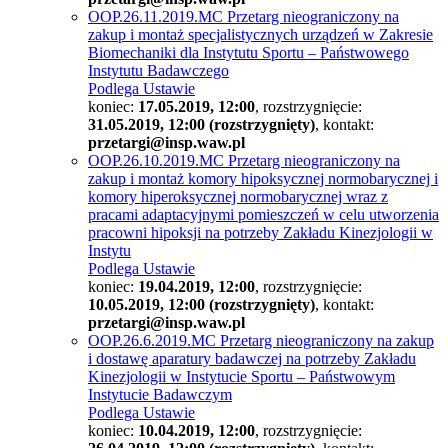
OOP.26.11.2019.MC Przetarg nieograniczony na
zakup i montaż specjalistycznych urządzeń w Zakresie
Biomechaniki dla Instytutu Sportu – Państwowego
Instytutu Badawczego
Podlega Ustawie
koniec:
17.05.2019, 12:00
, rozstrzygnięcie:
31.05.2019, 12:00 (rozstrzygnięty)
, kontakt:
przetargi@insp.waw.pl
OOP.26.10.2019.MC Przetarg nieograniczony na
zakup i montaż komory hipoksycznej normobarycznej i
komory hiperoksycznej normobarycznej wraz z
pracami adaptacyjnymi pomieszczeń w celu utworzenia
pracowni hipoksji na potrzeby Zakładu Kinezjologii w
Instytu
Podlega Ustawie
koniec:
19.04.2019, 12:00
, rozstrzygnięcie:
10.05.2019, 12:00 (rozstrzygnięty)
, kontakt:
przetargi@insp.waw.pl
OOP.26.6.2019.MC Przetarg nieograniczony na zakup
i dostawę aparatury badawczej na potrzeby Zakładu
Kinezjologii w Instytucie Sportu – Państwowym
Instytucie Badawczym
Podlega Ustawie
koniec:
10.04.2019, 12:00
, rozstrzygnięcie: