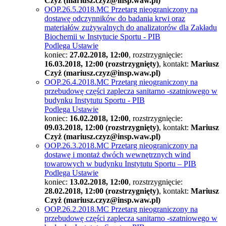
Czyż (mariusz.czyz@insp.waw.pl)
OOP.26.5.2018.MC Przetarg nieograniczony na
dostawę odczynników do badania krwi oraz
materiałów zużywalnych do analizatorów dla Zakładu
Biochemii w Instytucie Sportu - PIB
Podlega Ustawie
koniec:
27.02.2018, 12:00
, rozstrzygnięcie:
16.03.2018, 12:00 (rozstrzygnięty)
, kontakt:
Mariusz
Czyż (mariusz.czyz@insp.waw.pl)
OOP.26.4.2018.MC Przetarg nieograniczony na
przebudowę części zaplecza sanitarno -szatniowego w
budynku Instytutu Sportu - PIB
Podlega Ustawie
koniec:
16.02.2018, 12:00
, rozstrzygnięcie:
09.03.2018, 12:00 (rozstrzygnięty)
, kontakt:
Mariusz
Czyż (mariusz.czyz@insp.waw.pl)
OOP.26.3.2018.MC Przetarg nieograniczony na
dostawę i montaż dwóch wewnętrznych wind
towarowych w budynku Instytutu Sportu – PIB
Podlega Ustawie
koniec:
13.02.2018, 12:00
, rozstrzygnięcie:
28.02.2018, 12:00 (rozstrzygnięty)
, kontakt:
Mariusz
Czyż (mariusz.czyz@insp.waw.pl)
OOP.26.2.2018.MC Przetarg nieograniczony na
przebudowę części zaplecza sanitarno -szatniowego w