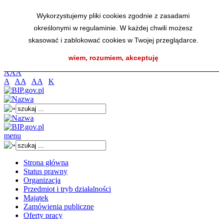
Przejdź do menu głównego
Wykorzystujemy pliki cookies zgodnie z zasadami
Przejdź do menu dolnego
określonymi w regulaminie. W każdej chwili możesz
Przejdź do mapy strony
Przejdź do wyszukiwarki
skasować i zablokować cookies w Twojej przeglądarce.
Przejdź do treści
wiem, rozumiem, akceptuję
K
A
A
A
A
AA
AA
K
menu
Strona główna
Status prawny
Organizacja
Przedmiot i tryb działalności
Majątek
Zamówienia publiczne
Oferty pracy