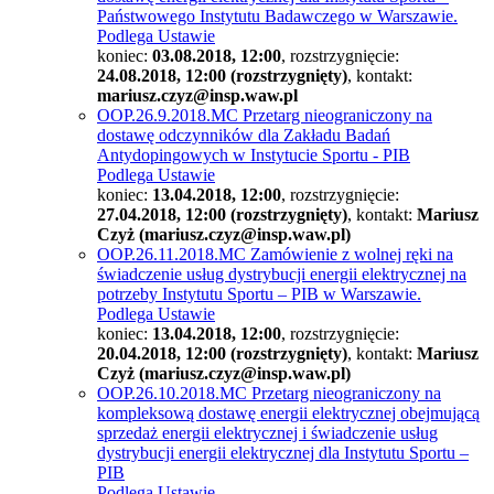
Państwowego Instytutu Badawczego w Warszawie.
Podlega Ustawie
koniec:
03.08.2018, 12:00
, rozstrzygnięcie:
24.08.2018, 12:00 (rozstrzygnięty)
, kontakt:
mariusz.czyz@insp.waw.pl
OOP.26.9.2018.MC Przetarg nieograniczony na
dostawę odczynników dla Zakładu Badań
Antydopingowych w Instytucie Sportu - PIB
Podlega Ustawie
koniec:
13.04.2018, 12:00
, rozstrzygnięcie:
27.04.2018, 12:00 (rozstrzygnięty)
, kontakt:
Mariusz
Czyż (mariusz.czyz@insp.waw.pl)
OOP.26.11.2018.MC Zamówienie z wolnej ręki na
świadczenie usług dystrybucji energii elektrycznej na
potrzeby Instytutu Sportu – PIB w Warszawie.
Podlega Ustawie
koniec:
13.04.2018, 12:00
, rozstrzygnięcie:
20.04.2018, 12:00 (rozstrzygnięty)
, kontakt:
Mariusz
Czyż (mariusz.czyz@insp.waw.pl)
OOP.26.10.2018.MC Przetarg nieograniczony na
kompleksową dostawę energii elektrycznej obejmującą
sprzedaż energii elektrycznej i świadczenie usług
dystrybucji energii elektrycznej dla Instytutu Sportu –
PIB
Podlega Ustawie