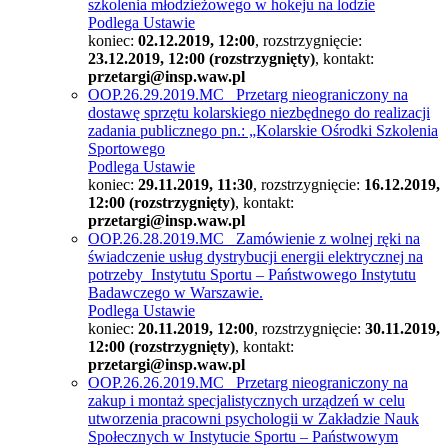
szkolenia młodzieżowego w hokeju na lodzie
Podlega Ustawie
koniec:
02.12.2019, 12:00
, rozstrzygnięcie:
23.12.2019, 12:00 (rozstrzygnięty)
, kontakt:
przetargi@insp.waw.pl
OOP.26.29.2019.MC Przetarg nieograniczony na
dostawę sprzętu kolarskiego niezbędnego do realizacji
zadania publicznego pn.: „Kolarskie Ośrodki Szkolenia
Sportowego
Podlega Ustawie
koniec:
29.11.2019, 11:30
, rozstrzygnięcie:
16.12.2019,
12:00 (rozstrzygnięty)
, kontakt:
przetargi@insp.waw.pl
OOP.26.28.2019.MC Zamówienie z wolnej ręki na
świadczenie usług dystrybucji energii elektrycznej na
potrzeby Instytutu Sportu – Państwowego Instytutu
Badawczego w Warszawie.
Podlega Ustawie
koniec:
20.11.2019, 12:00
, rozstrzygnięcie:
30.11.2019,
12:00 (rozstrzygnięty)
, kontakt:
przetargi@insp.waw.pl
OOP.26.26.2019.MC Przetarg nieograniczony na
zakup i montaż specjalistycznych urządzeń w celu
utworzenia pracowni psychologii w Zakładzie Nauk
Społecznych w Instytucie Sportu – Państwowym