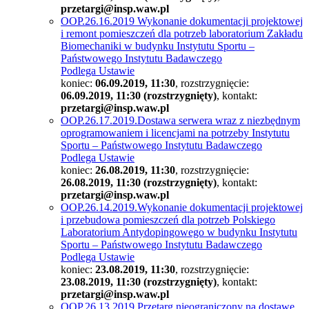
przetargi@insp.waw.pl
OOP.26.16.2019 Wykonanie dokumentacji projektowej
i remont pomieszczeń dla potrzeb laboratorium Zakładu
Biomechaniki w budynku Instytutu Sportu –
Państwowego Instytutu Badawczego
Podlega Ustawie
koniec:
06.09.2019, 11:30
, rozstrzygnięcie:
06.09.2019, 11:30 (rozstrzygnięty)
, kontakt:
przetargi@insp.waw.pl
OOP.26.17.2019.Dostawa serwera wraz z niezbędnym
oprogramowaniem i licencjami na potrzeby Instytutu
Sportu – Państwowego Instytutu Badawczego
Podlega Ustawie
koniec:
26.08.2019, 11:30
, rozstrzygnięcie:
26.08.2019, 11:30 (rozstrzygnięty)
, kontakt:
przetargi@insp.waw.pl
OOP.26.14.2019.Wykonanie dokumentacji projektowej
i przebudowa pomieszczeń dla potrzeb Polskiego
Laboratorium Antydopingowego w budynku Instytutu
Sportu – Państwowego Instytutu Badawczego
Podlega Ustawie
koniec:
23.08.2019, 11:30
, rozstrzygnięcie:
23.08.2019, 11:30 (rozstrzygnięty)
, kontakt:
przetargi@insp.waw.pl
OOP.26.13.2019 Przetarg nieograniczony na dostawę