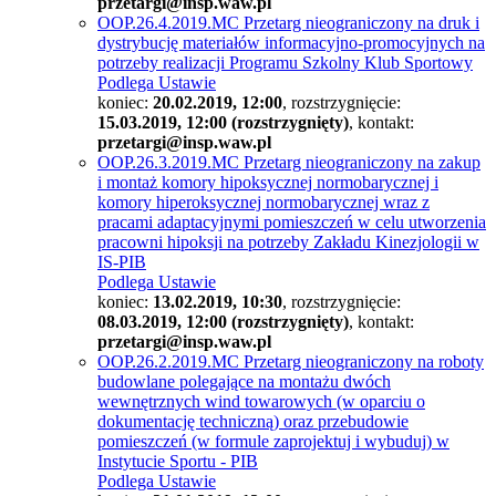
przetargi@insp.waw.pl
OOP.26.4.2019.MC Przetarg nieograniczony na druk i
dystrybucję materiałów informacyjno-promocyjnych na
potrzeby realizacji Programu Szkolny Klub Sportowy
Podlega Ustawie
koniec:
20.02.2019, 12:00
, rozstrzygnięcie:
15.03.2019, 12:00 (rozstrzygnięty)
, kontakt:
przetargi@insp.waw.pl
OOP.26.3.2019.MC Przetarg nieograniczony na zakup
i montaż komory hipoksycznej normobarycznej i
komory hiperoksycznej normobarycznej wraz z
pracami adaptacyjnymi pomieszczeń w celu utworzenia
pracowni hipoksji na potrzeby Zakładu Kinezjologii w
IS-PIB
Podlega Ustawie
koniec:
13.02.2019, 10:30
, rozstrzygnięcie:
08.03.2019, 12:00 (rozstrzygnięty)
, kontakt:
przetargi@insp.waw.pl
OOP.26.2.2019.MC Przetarg nieograniczony na roboty
budowlane polegające na montażu dwóch
wewnętrznych wind towarowych (w oparciu o
dokumentację techniczną) oraz przebudowie
pomieszczeń (w formule zaprojektuj i wybuduj) w
Instytucie Sportu - PIB
Podlega Ustawie