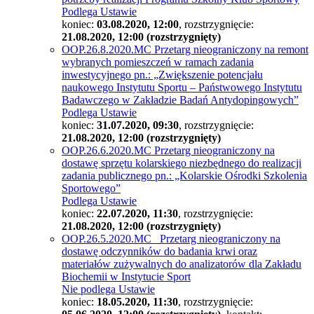
Podlega Ustawie
koniec:
03.08.2020, 12:00
, rozstrzygnięcie:
21.08.2020, 12:00 (rozstrzygnięty)
OOP.26.8.2020.MC Przetarg nieograniczony na remont
wybranych pomieszczeń w ramach zadania
inwestycyjnego pn.: „Zwiększenie potencjału
naukowego Instytutu Sportu – Państwowego Instytutu
Badawczego w Zakładzie Badań Antydopingowych”
Podlega Ustawie
koniec:
31.07.2020, 09:30
, rozstrzygnięcie:
21.08.2020, 12:00 (rozstrzygnięty)
OOP.26.6.2020.MC Przetarg nieograniczony na
dostawę sprzętu kolarskiego niezbędnego do realizacji
zadania publicznego pn.: „Kolarskie Ośrodki Szkolenia
Sportowego”
Podlega Ustawie
koniec:
22.07.2020, 11:30
, rozstrzygnięcie:
21.08.2020, 12:00 (rozstrzygnięty)
OOP.26.5.2020.MC Przetarg nieograniczony na
dostawę odczynników do badania krwi oraz
materiałów zużywalnych do analizatorów dla Zakładu
Biochemii w Instytucie Sport
Nie podlega Ustawie
koniec:
18.05.2020, 11:30
, rozstrzygnięcie: