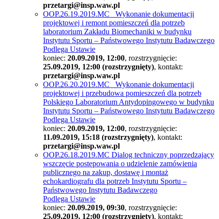
przetargi@insp.waw.pl
OOP.26.19.2019.MC Wykonanie dokumentacji
projektowej i remont pomieszczeń dla potrzeb
laboratorium Zakładu Biomechaniki w budynku
Instytutu Sportu – Państwowego Instytutu Badawczego
Podlega Ustawie
koniec:
20.09.2019, 12:00
, rozstrzygnięcie:
25.09.2019, 12:00 (rozstrzygnięty)
, kontakt:
przetargi@insp.waw.pl
OOP.26.20.2019.MC Wykonanie dokumentacji
projektowej i przebudowa pomieszczeń dla potrzeb
Polskiego Laboratorium Antydopingowego w budynku
Instytutu Sportu – Państwowego Instytutu Badawczego
Podlega Ustawie
koniec:
20.09.2019, 12:00
, rozstrzygnięcie:
11.09.2019, 15:18 (rozstrzygnięty)
, kontakt:
przetargi@insp.waw.pl
OOP.26.18.2019.MC Dialog techniczny poprzedzający
wszczęcie postępowania o udzielenie zamówienia
publicznego na zakup, dostawę i montaż
echokardiografu dla potrzeb Instytutu Sportu –
Państwowego Instytutu Badawczego
Podlega Ustawie
koniec:
20.09.2019, 09:30
, rozstrzygnięcie:
25.09.2019, 12:00 (rozstrzygnięty)
, kontakt: