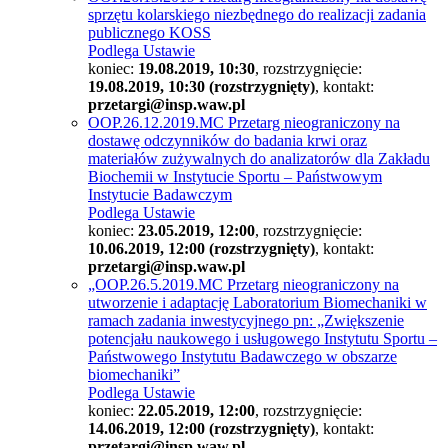
sprzętu kolarskiego niezbędnego do realizacji zadania
publicznego KOSS
Podlega Ustawie
koniec:
19.08.2019, 10:30
, rozstrzygnięcie:
19.08.2019, 10:30 (rozstrzygnięty)
, kontakt:
przetargi@insp.waw.pl
OOP.26.12.2019.MC Przetarg nieograniczony na
dostawę odczynników do badania krwi oraz
materiałów zużywalnych do analizatorów dla Zakładu
Biochemii w Instytucie Sportu – Państwowym
Instytucie Badawczym
Podlega Ustawie
koniec:
23.05.2019, 12:00
, rozstrzygnięcie:
10.06.2019, 12:00 (rozstrzygnięty)
, kontakt:
przetargi@insp.waw.pl
„OOP.26.5.2019.MC Przetarg nieograniczony na
utworzenie i adaptację Laboratorium Biomechaniki w
ramach zadania inwestycyjnego pn: „Zwiększenie
potencjału naukowego i usługowego Instytutu Sportu –
Państwowego Instytutu Badawczego w obszarze
biomechaniki”
Podlega Ustawie
koniec:
22.05.2019, 12:00
, rozstrzygnięcie:
14.06.2019, 12:00 (rozstrzygnięty)
, kontakt:
przetargi@insp.waw.pl