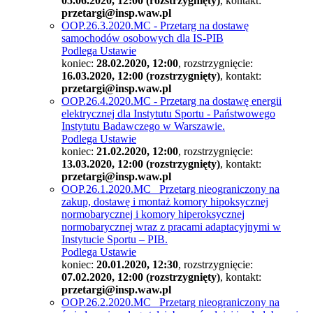
05.06.2020, 12:00 (rozstrzygnięty)
, kontakt:
przetargi@insp.waw.pl
OOP.26.3.2020.MC - Przetarg na dostawę
samochodów osobowych dla IS-PIB
Podlega Ustawie
koniec:
28.02.2020, 12:00
, rozstrzygnięcie:
16.03.2020, 12:00 (rozstrzygnięty)
, kontakt:
przetargi@insp.waw.pl
OOP.26.4.2020.MC - Przetarg na dostawę energii
elektrycznej dla Instytutu Sportu - Państwowego
Instytutu Badawczego w Warszawie.
Podlega Ustawie
koniec:
21.02.2020, 12:00
, rozstrzygnięcie:
13.03.2020, 12:00 (rozstrzygnięty)
, kontakt:
przetargi@insp.waw.pl
OOP.26.1.2020.MC Przetarg nieograniczony na
zakup, dostawę i montaż komory hipoksycznej
normobarycznej i komory hiperoksycznej
normobarycznej wraz z pracami adaptacyjnymi w
Instytucie Sportu – PIB.
Podlega Ustawie
koniec:
20.01.2020, 12:30
, rozstrzygnięcie:
07.02.2020, 12:00 (rozstrzygnięty)
, kontakt:
przetargi@insp.waw.pl
OOP.26.2.2020.MC Przetarg nieograniczony na