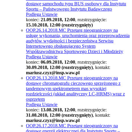
dostawę samochodu typu BUS osobowy dla Instytutu
Sportu – Państwowego Instytutu Badawczego
Podlega Ustawie
koniec:
21.09.2018, 12:00
, rozstrzygnięcie:
15.10.2018, 12:00 (rozstrzygnięty)
OOP.26.14.2018.MC Przetarg nieograniczony na
usługę wykonania, uruchomienia oraz przeprowadzenia
audytów wydajności i bezpieczeństwa Serwisu
Internetowego obsługującego System
Współzawodnictwa Sportowego Dzieci i Młodzieży
Podlega Ustawie
koniec:
06.09.2018, 12:00
, rozstrzygnięcie:
30.09.2018, 12:00 (rozstrzygnięty)
, kontakt:
mariusz.czyz@insp.waw.pl
OOP.26.13.2018.MC Przetarg nieograniczony na
dostawę chromatografu cieczowego sprzężonego z
tandemowym spektrometrem mas wysokiej
rozdzielczości (układ analityczny LC-HRMS) wraz z
osprzętem
Podlega Ustawie
koniec:
13.08.2018, 12:00
, rozstrzygnięcie:
31.08.2018, 12:00 (rozstrzygnięty)
, kontakt:
mariusz.czyz@insp.waw.pl
OOP.26.17.2018.MC Przetarg nieograniczony na
dostawę energii elektrycznej dla Instytutu Sportu –