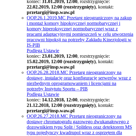
koniec:
31.01.2019, 12:00
, rozstrzygnięcie:
22.02.2019, 12:00 (rozstrzygnięty)
, kontakt:
przetargi@insp.waw.pl
OOP.26.1.2019.MC Przetarg nieograniczony na zakup
i montaż komory hipoksycznej normobarycznej i
komory hiperoksycznej normobarycznej wraz z
pracami adaptacyjnymi pomieszczeń w celu utworzenia
pracowni hipoksji na potrzeby Zakładu Kinezjologii w
IS-PIB
Podlega Ustawie
koniec:
23.01.2019, 12:00
, rozstrzygnięcie:
15.02.2019, 12:00 (rozstrzygnięty)
, kontakt:
przetargi@insp.waw.pl
OOP.26.28.2018.MC Przetarg nieograniczony na
dostawę, instalację oraz konfigurację serwerów wraz z
niezbędnym oprogramowaniem i licencjami na
potrzeby Instytutu Sportu – PIB
Podlega Ustawie
koniec:
14.12.2018, 12:00
, rozstrzygnięcie:
21.12.2018, 12:00 (rozstrzygnięty)
, kontakt:
przetargi@insp.waw.pl
OOP.26.27.2018.MC Przetarg nieograniczony na
dostawę chromatografu gazowego dwukanałowego z
dozownikiem typu Split / Splitless oraz detektorem MS
typu pojedynczy kwadrupol wraz z osprzętem dla