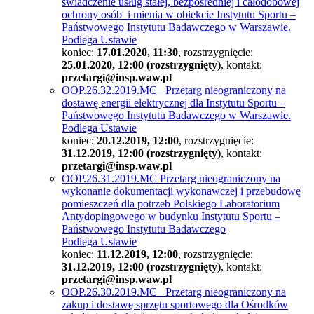
świadczenie usług stałej, bezpośredniej i całodobowej
ochrony osób i mienia w obiekcie Instytutu Sportu –
Państwowego Instytutu Badawczego w Warszawie.
Podlega Ustawie
koniec:
17.01.2020, 11:30
, rozstrzygnięcie:
25.01.2020, 12:00 (rozstrzygnięty)
, kontakt:
przetargi@insp.waw.pl
OOP.26.32.2019.MC Przetarg nieograniczony na
dostawę energii elektrycznej dla Instytutu Sportu –
Państwowego Instytutu Badawczego w Warszawie.
Podlega Ustawie
koniec:
20.12.2019, 12:00
, rozstrzygnięcie:
31.12.2019, 12:00 (rozstrzygnięty)
, kontakt:
przetargi@insp.waw.pl
OOP.26.31.2019.MC Przetarg nieograniczony na
wykonanie dokumentacji wykonawczej i przebudowę
pomieszczeń dla potrzeb Polskiego Laboratorium
Antydopingowego w budynku Instytutu Sportu –
Państwowego Instytutu Badawczego
Podlega Ustawie
koniec:
11.12.2019, 12:00
, rozstrzygnięcie:
31.12.2019, 12:00 (rozstrzygnięty)
, kontakt:
przetargi@insp.waw.pl
OOP.26.30.2019.MC Przetarg nieograniczony na
zakup i dostawę sprzętu sportowego dla Ośrodków