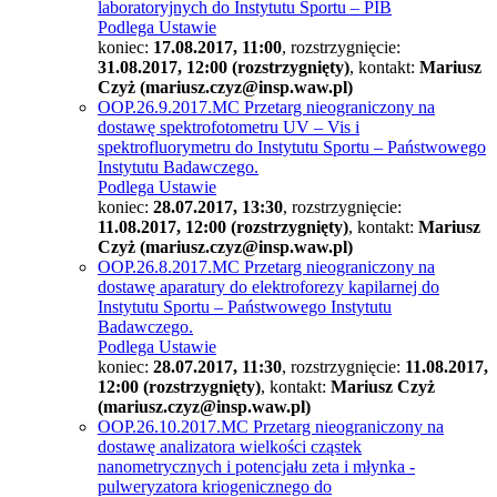
laboratoryjnych do Instytutu Sportu – PIB
Podlega Ustawie
koniec:
17.08.2017, 11:00
, rozstrzygnięcie:
31.08.2017, 12:00 (rozstrzygnięty)
, kontakt:
Mariusz
Czyż (mariusz.czyz@insp.waw.pl)
OOP.26.9.2017.MC Przetarg nieograniczony na
dostawę spektrofotometru UV – Vis i
spektrofluorymetru do Instytutu Sportu – Państwowego
Instytutu Badawczego.
Podlega Ustawie
koniec:
28.07.2017, 13:30
, rozstrzygnięcie:
11.08.2017, 12:00 (rozstrzygnięty)
, kontakt:
Mariusz
Czyż (mariusz.czyz@insp.waw.pl)
OOP.26.8.2017.MC Przetarg nieograniczony na
dostawę aparatury do elektroforezy kapilarnej do
Instytutu Sportu – Państwowego Instytutu
Badawczego.
Podlega Ustawie
koniec:
28.07.2017, 11:30
, rozstrzygnięcie:
11.08.2017,
12:00 (rozstrzygnięty)
, kontakt:
Mariusz Czyż
(mariusz.czyz@insp.waw.pl)
OOP.26.10.2017.MC Przetarg nieograniczony na
dostawę analizatora wielkości cząstek
nanometrycznych i potencjału zeta i młynka -
pulweryzatora kriogenicznego do