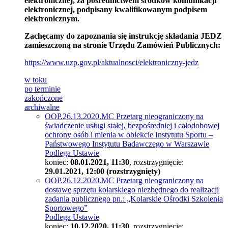
elektronicznej, za pośrednictwem środków komunikacji
elektronicznej, podpisany kwalifikowanym podpisem
elektronicznym.
Zachęcamy do zapoznania się instrukcję składania JEDZ
zamieszczoną na stronie Urzędu Zamówień Publicznych:
https://www.uzp.gov.pl/aktualnosci/elektroniczny-jedz
w toku
po terminie
zakończone
archiwalne
OOP.26.13.2020.MC Przetarg nieograniczony na
świadczenie usługi stałej, bezpośredniej i całodobowej
ochrony osób i mienia w obiekcie Instytutu Sportu –
Państwowego Instytutu Badawczego w Warszawie
Podlega Ustawie
koniec:
08.01.2021, 11:30
, rozstrzygnięcie:
29.01.2021, 12:00 (rozstrzygnięty)
OOP.26.12.2020.MC Przetarg nieograniczony na
dostawę sprzętu kolarskiego niezbędnego do realizacji
zadania publicznego pn.: „Kolarskie Ośrodki Szkolenia
Sportowego”
Podlega Ustawie
koniec:
10.12.2020, 11:30
, rozstrzygnięcie: