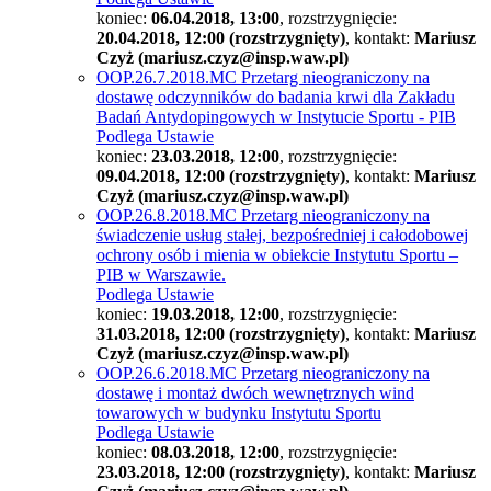
koniec:
06.04.2018, 13:00
, rozstrzygnięcie:
20.04.2018, 12:00 (rozstrzygnięty)
, kontakt:
Mariusz
Czyż (mariusz.czyz@insp.waw.pl)
OOP.26.7.2018.MC Przetarg nieograniczony na
dostawę odczynników do badania krwi dla Zakładu
Badań Antydopingowych w Instytucie Sportu - PIB
Podlega Ustawie
koniec:
23.03.2018, 12:00
, rozstrzygnięcie:
09.04.2018, 12:00 (rozstrzygnięty)
, kontakt:
Mariusz
Czyż (mariusz.czyz@insp.waw.pl)
OOP.26.8.2018.MC Przetarg nieograniczony na
świadczenie usług stałej, bezpośredniej i całodobowej
ochrony osób i mienia w obiekcie Instytutu Sportu –
PIB w Warszawie.
Podlega Ustawie
koniec:
19.03.2018, 12:00
, rozstrzygnięcie:
31.03.2018, 12:00 (rozstrzygnięty)
, kontakt:
Mariusz
Czyż (mariusz.czyz@insp.waw.pl)
OOP.26.6.2018.MC Przetarg nieograniczony na
dostawę i montaż dwóch wewnętrznych wind
towarowych w budynku Instytutu Sportu
Podlega Ustawie
koniec:
08.03.2018, 12:00
, rozstrzygnięcie:
23.03.2018, 12:00 (rozstrzygnięty)
, kontakt:
Mariusz