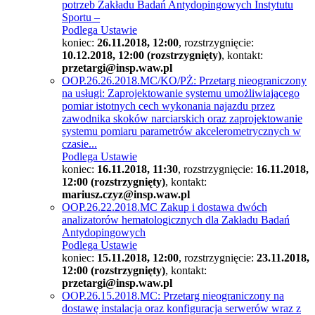
potrzeb Zakładu Badań Antydopingowych Instytutu
Sportu –
Podlega Ustawie
koniec:
26.11.2018, 12:00
, rozstrzygnięcie:
10.12.2018, 12:00 (rozstrzygnięty)
, kontakt:
przetargi@insp.waw.pl
OOP.26.26.2018.MC/KO/PŻ: Przetarg nieograniczony
na usługi: Zaprojektowanie systemu umożliwiającego
pomiar istotnych cech wykonania najazdu przez
zawodnika skoków narciarskich oraz zaprojektowanie
systemu pomiaru parametrów akcelerometrycznych w
czasie...
Podlega Ustawie
koniec:
16.11.2018, 11:30
, rozstrzygnięcie:
16.11.2018,
12:00 (rozstrzygnięty)
, kontakt:
mariusz.czyz@insp.waw.pl
OOP.26.22.2018.MC Zakup i dostawa dwóch
analizatorów hematologicznych dla Zakładu Badań
Antydopingowych
Podlega Ustawie
koniec:
15.11.2018, 12:00
, rozstrzygnięcie:
23.11.2018,
12:00 (rozstrzygnięty)
, kontakt:
przetargi@insp.waw.pl
OOP.26.15.2018.MC: Przetarg nieograniczony na
dostawę instalacja oraz konfiguracja serwerów wraz z