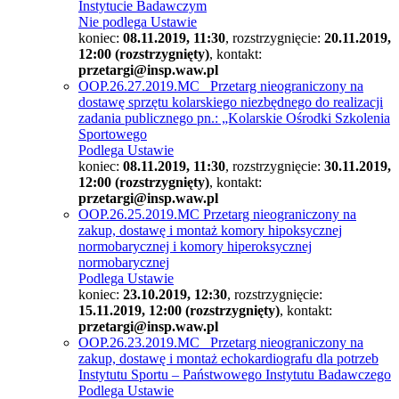
Instytucie Badawczym
Nie podlega Ustawie
koniec:
08.11.2019, 11:30
, rozstrzygnięcie:
20.11.2019,
12:00 (rozstrzygnięty)
, kontakt:
przetargi@insp.waw.pl
OOP.26.27.2019.MC Przetarg nieograniczony na
dostawę sprzętu kolarskiego niezbędnego do realizacji
zadania publicznego pn.: „Kolarskie Ośrodki Szkolenia
Sportowego
Podlega Ustawie
koniec:
08.11.2019, 11:30
, rozstrzygnięcie:
30.11.2019,
12:00 (rozstrzygnięty)
, kontakt:
przetargi@insp.waw.pl
OOP.26.25.2019.MC Przetarg nieograniczony na
zakup, dostawę i montaż komory hipoksycznej
normobarycznej i komory hiperoksycznej
normobarycznej
Podlega Ustawie
koniec:
23.10.2019, 12:30
, rozstrzygnięcie:
15.11.2019, 12:00 (rozstrzygnięty)
, kontakt:
przetargi@insp.waw.pl
OOP.26.23.2019.MC Przetarg nieograniczony na
zakup, dostawę i montaż echokardiografu dla potrzeb
Instytutu Sportu – Państwowego Instytutu Badawczego
Podlega Ustawie