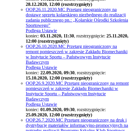
28.12.2020, 12:00 (rozstrzygnięty)
OOP.26.11.2020.MC Przetarg nieograniczony na
dostawę sprzętu kolarskiego niezbędnego do realizacji
zadania publicznego pn.: „Kolarskie Ośrodki Szkolenia
Sportowego”
Podlega Ustawie
koniec:
03.11.2020, 11:30
, rozstrzygnięcie:
25.11.2020,
12:00 (rozstrzygnięty)
OOP.26.10.2020.MC Przetarg nieograniczony na
remont pomieszczeń w zakresie Zakładu Biomechaniki
w Instytucie Sportu – Państwowym Instytucie
Badawczym
Podlega Ustawie
koniec:
22.09.2020, 09:30
, rozstrzygnięcie:
15.10.2020, 12:00 (rozstrzygnięty)
OOP.26.9.2020.MC Przetarg nieograniczony na remont
pomieszczeń w zakresie Zakładu Biomechaniki w
Instytucie Sportu – Państwowym Instytucie
Badawczym
Podlega Ustawie
koniec:
01.09.2020, 09:30
, rozstrzygnięcie:
25.09.2020, 12:00 (rozstrzygnięty)
OOP.26.7.2020.MC Przetarg nieograniczony na druk i
dystrybucję materiałów informacyjno-promocyjnych na
potrzeby realizacji Programu Szkolny Klub Sportowy