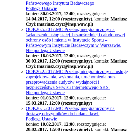
Państwowego Instytutu Badawczego
Podlega Ustawie
koniec:
30.03.2017, 12:00
, rozstrzygnięcie:
14.04.2017, 12:00 (rozstrzygnięty)
, kontakt:
Mariusz
Czyż (mariusz.czyz@insp.waw.pl)
OOP.26.5.2017.MC Przetarg nieograniczony na
świadczenie usług stałej, bezpośredniej i całodobowej
ochrony osób i mienia w Instytucie Sportu –
Państwowym Instytucie Badawczym w Warszawie.
Nie podlega Ustawie
koniec:
16.03.2017, 12:00
, rozstrzygnięcie:
30.03.2017, 12:00 (rozstrzygnięty)
, kontakt:
Mariusz
Czyż (mariusz.czyz@insp.waw.pl)
OOP.26.2.2017.MC Przetarg nieograniczony na usługę
zaprojektowania, wykonania, uruchomienia oraz
przeprowadzenia audytów wydajności i
bezpieczeństwa Serwisu Internetowego SKS.
Nie podlega Ustawie
koniec:
01.03.2017, 12:00
, rozstrzygnięcie:
15.03.2017, 12:00 (rozstrzygnięty)
OOP.26.1.2017.MC Przetarg nieograniczony na
dostawę odczynników do badania krwi.
Podlega Ustawie
koniec:
10.02.2017, 12:00
, rozstrzygnięcie:
20.02.2017, 12:00 (rozstrzygnięty)
, kontakt:
Mariusz