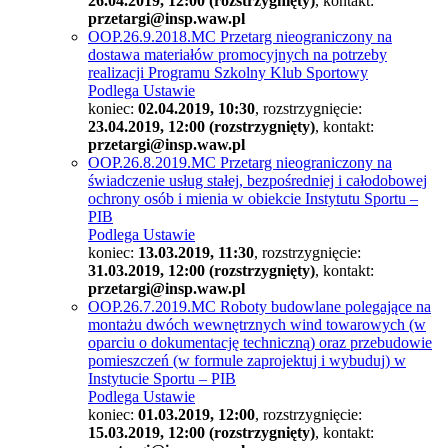
26.04.2019, 12:00 (rozstrzygnięty)
, kontakt:
przetargi@insp.waw.pl
OOP.26.9.2018.MC Przetarg nieograniczony na
dostawa materiałów promocyjnych na potrzeby
realizacji Programu Szkolny Klub Sportowy
Podlega Ustawie
koniec:
02.04.2019, 10:30
, rozstrzygnięcie:
23.04.2019, 12:00 (rozstrzygnięty)
, kontakt:
przetargi@insp.waw.pl
OOP.26.8.2019.MC Przetarg nieograniczony na
świadczenie usług stałej, bezpośredniej i całodobowej
ochrony osób i mienia w obiekcie Instytutu Sportu –
PIB
Podlega Ustawie
koniec:
13.03.2019, 11:30
, rozstrzygnięcie:
31.03.2019, 12:00 (rozstrzygnięty)
, kontakt:
przetargi@insp.waw.pl
OOP.26.7.2019.MC Roboty budowlane polegające na
montażu dwóch wewnętrznych wind towarowych (w
oparciu o dokumentację techniczną) oraz przebudowie
pomieszczeń (w formule zaprojektuj i wybuduj) w
Instytucie Sportu – PIB
Podlega Ustawie
koniec:
01.03.2019, 12:00
, rozstrzygnięcie:
15.03.2019, 12:00 (rozstrzygnięty)
, kontakt: